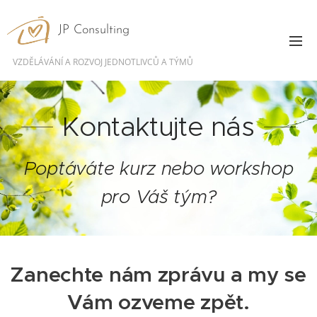
JP Consulting
VZDĚLÁVÁNÍ A ROZVOJ JEDNOTLIVCŮ A TÝMŮ
Kontaktujte nás
Poptáváte kurz nebo workshop
pro Váš tým?
Zanechte nám zprávu a my se
Vám ozveme zpět.