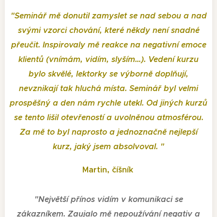
"
Seminář mě donutil zamyslet se nad sebou a nad
svými vzorci chování, které někdy není snadné
přeučit. Inspirovaly mě reakce na negativní emoce
klientů (vnímám, vidím, slyším…). Vedení kurzu
bylo skvělé, lektorky se výborně doplňují,
nevznikají tak hluchá místa. Seminář byl velmi
prospěšný a den nám rychle utekl. Od jiných kurzů
se tento lišil otevřeností a uvolněnou atmosférou.
Za mě to byl naprosto a jednoznačně nejlepší
kurz, jaký jsem absolvoval.
"
Martin, číšník
"
Největší přínos vidím v komunikaci se
zákazníkem. Zaujalo mě nepoužívání negativ a