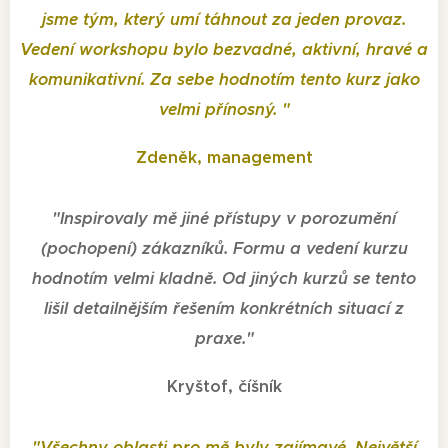
jsme tým, který umí táhnout za jeden provaz.
Vedení workshopu bylo bezvadné, aktivní, hravé a
komunikativní. Za sebe hodnotím tento kurz jako
velmi přínosný.
"
Zdeněk, management
"
Inspirovaly mě jiné přístupy v porozumění
(pochopení) zákazníků. Formu a vedení kurzu
hodnotím velmi kladně. Od jiných kurzů se tento
lišil detailnějším řešením konkrétních situací z
praxe
.
"
Kryštof, číšník
"
Všechny oblasti pro mě byly zajímavé. Největší