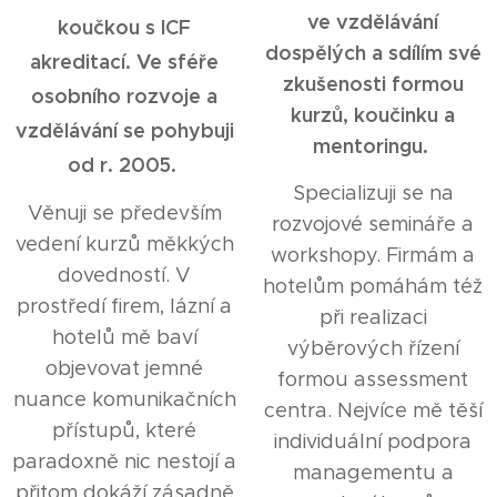
ve vzdělávání
koučkou s ICF
dospělých a sdílím své
akreditací. Ve sféře
zkušenosti formou
osobního
rozvoje a
kurzů, koučinku a
vz
dělávání se pohybuji
mentoringu.
od r. 2005.
Specializuji se na
Věnuji se především
rozvojové semináře a
vedení kurzů měkkých
workshopy. Firmám a
dovedností. V
hotelům pomáhám též
prostředí firem, lázní a
při realizaci
hotelů mě baví
výběrových řízení
objevovat jemné
formou assessment
nuance komunikačních
centra. Nejvíce mě těší
přístupů, které
individuální podpora
paradoxně nic nestojí a
managementu a
přitom dokáží zásadně