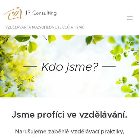
JP Consulting
VZDĚLÁVÁNÍ A ROZVOJ JEDNOTLIVCŮ A TÝMŮ
Kdo jsme?
Jsme profíci ve vzdělávání.
Narušujeme zaběhlé vzdělávací praktiky,