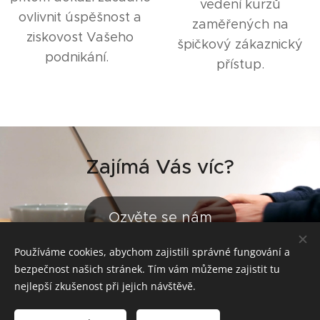
vedení kurzů
ovlivnit úspěšnost a
zaměřených na
ziskovost Vašeho
špičkový zákaznický
podnikání.
přístup.
Zajímá Vás víc?
Ozvěte se nám
Používáme cookies, abychom zajistili správné fungování a
bezpečnost našich stránek. Tím vám můžeme zajistit tu
nejlepší zkušenost při jejich návštěvě.
© 2023-2026 JP Consulting. Všechna práva vyhrazena.
Mgr. Petra Všetečková. Podnikatel zapsaný v živnostenském rejstříku u