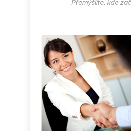
Přemýšlíte, kde zač