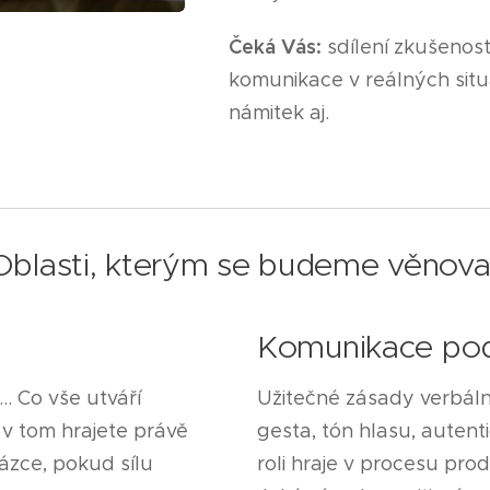
Čeká Vás:
sdílení zkušeností
komunikace v reálných situa
námitek aj.
Oblasti, kterým se budeme věnova
Komunikace po
.. Co vše utváří
Užitečné zásady verbáln
 v tom hrajete právě
gesta, tón hlasu, autenti
sázce, pokud sílu
roli hraje v procesu pro