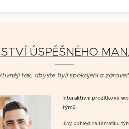
STVÍ ÚSPĚŠNÉHO MA
ektivněji tak, abyste byli spokojení a zárov
Interaktivní prožitkové w
týmů.
Jiný pohled na tématiku tý