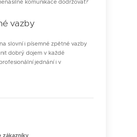
 nenásilné komunikace dodržovat?
né vazby
a slovní i písemné zpětné vazby
nit dobrý dojem v každé
rofesionální jednání i v
?
se zákazníky