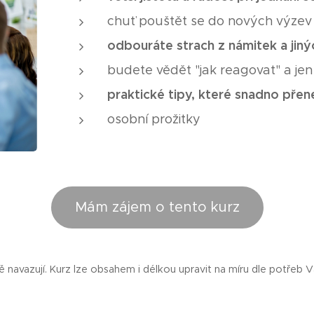
chuť pouštět se do nových výzev
odbouráte strach z námitek a jiný
budete vědět "jak reagovat" a je
praktické tipy
, které snadno přen
osobní prožitky
Mám zájem o tento kurz
 navazují. Kurz lze obsahem i délkou upravit na míru dle potřeb Va