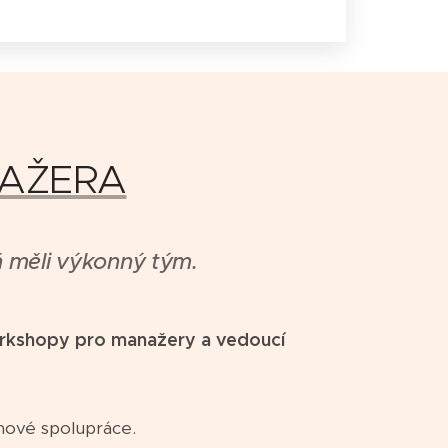
NAŽERA
eň měli výkonný tým.
orkshopy pro manažery a vedoucí
mové spolupráce.