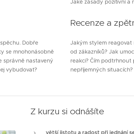
Jaké zásady pozitivní a
Recenze a zpět
úspěchu. Dobře
Jakým stylem reagovat n
íky se mnohonásobně
od zákazníků? Jak umoc
vše správně nastavený
reakci? Čím podtrhnout p
jej vybudovat?
nepříjemných situacích
Z kurzu si odnášíte
větší jistotu a radost při jednání 