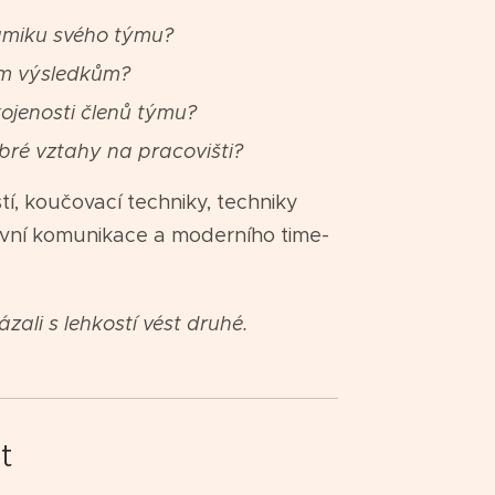
amiku svého týmu?
ím výsledkům?
ojenosti členů týmu?
bré vztahy na pracovišti?
tí, koučovací techniky, techniky
tivní komunikace a moderního time-
zali s lehkostí vést druhé.
t