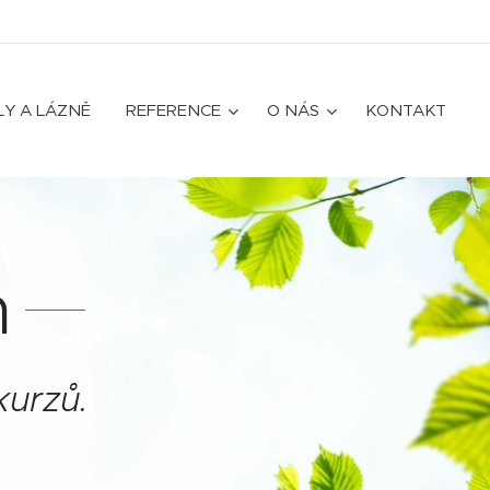
LY A LÁZNĚ
REFERENCE
O NÁS
KONTAKT
m
kurzů.