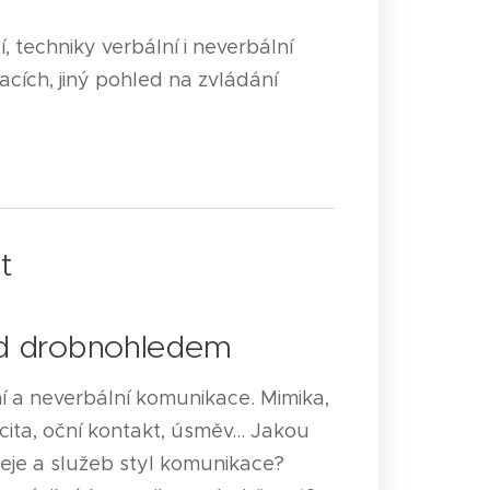
, techniky verbální i neverbální
cích, jiný pohled na zvládání
t
d drobnohledem
í a neverbální komunikace. Mimika,
cita, oční kontakt, úsměv... Jakou
deje a služeb styl komunikace?