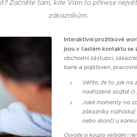
ít? Začněte tam, kde Vám to přinese největš
zákazníkům.
Interaktivní prožitkové w
jsou v častém kontaktu se 
obchodní zástupci, zákaznic
bank a pojišťoven, pracovníc
Věříte, že to, jak na
nadřazené službě či 
Jaké momenty na za
zákazníky rozhodují
nebo skončí u konk
Osvojte si kouzlo verbální i n