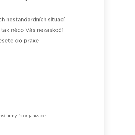
ch nestandardních situací
n tak něco Vás nezaskočí
esete do praxe
ší firmy či organizace.