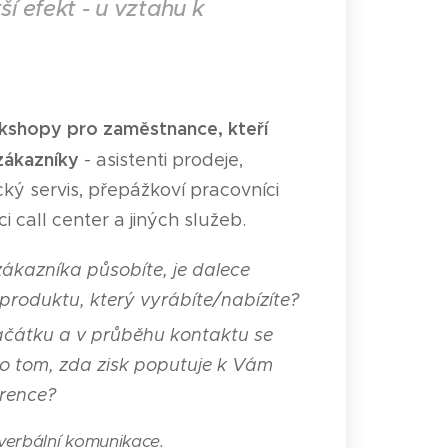
í efekt - u vztahu k
zaměstnance, kteří
orkshopy pro
zákazníky
- asistenti prodeje,
ký servis, přepážkoví pracovníci
i call center a jiných služeb.
 zákazníka působíte, je dalece
produktu, který vyrábíte/nabízíte?
čátku a v průběhu kontaktu se
 o tom, zda zisk poputuje k Vám
urence?
everbální komunikace.