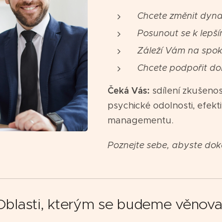
Chcete změnit dyn
Posunout se k lepš
Záleží Vám na spok
Chcete podpořit do
Čeká Vás:
sdílení zkušenos
psychické odolnosti, efek
managementu.
Poznejte sebe, abyste doká
Oblasti, kterým se budeme věnova